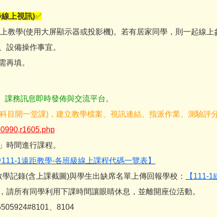
步線上視訊
)
✅
線上教學(使用大屏顯示器或投影機)。若有居家同學，則一起線上
理、設備操作事宜。
需再填。
、課務訊息即時發佈與交流平台。
個科目開一堂課)，建立教學檔案、視訊連結、指派作業、測驗評
360990,r1605.php
表」時間進行課程。
111-1遠距教學-各班級線上課程代碼一覽表】
課教學記錄(含上課截圖)與學生出缺席名單上傳回報學校：
【111
課，請所有同學利用下課時間讓眼睛休息，並離開座位活動。
924#8101、8104