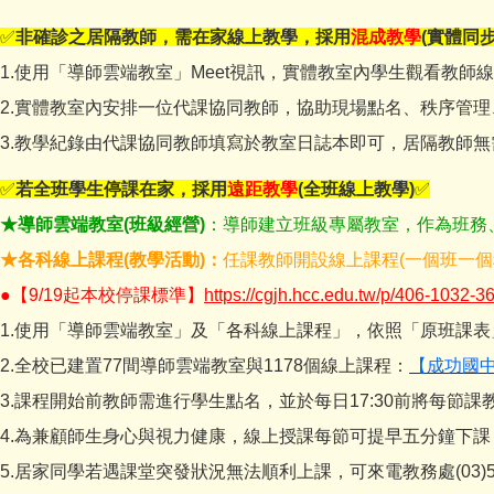
✅
非確診之居隔教師，需在家線上教學，
採用
混成教學
(
實體同
1.使用「導師雲端教室」Meet視訊，實體教室內學生觀看教師
2.實體教室內安排一位代課協同教師，協助現場點名、秩序管
3.教學紀錄由代課協同教師填寫於教室日誌本即可，居隔教師無
✅
若全班學生停課在家，採用
遠距教學
(全班線上教學)
✅
★導師雲端教室(班級經營)
：導師建立班級專屬教室，作為班務
★各科線上課程(教學活動)：
任課教師開設線上課程(一個班一
●
【9/19起本校停課標準】
https://cgjh.hcc.edu.tw/p/406-1032-
1.使用「導師雲端教室」及「各科線上課程」，依照「原班課
2.全校已建置77間導師雲端教室與1178個線上課程：
【成功國中
3.課程開始前教師需進行學生點名，並於每日17:30前將每節
4.為兼顧師生身心與視力健康，線上授課每節可提早五分鐘下
5.居家同學若遇課堂突發狀況無法順利上課，可來電教務處(03)5505