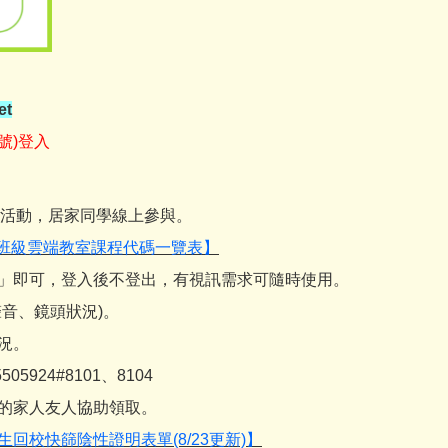
t
帳號)登入
學活動，居家同學線上參與。
-各班級雲端教室課程代碼一覽表】
號」即可，登入後不登出，有視訊需求可隨時使用。
音、鏡頭狀況)。
況。
924#8101、8104
離的家人友人協助領取。
回校快篩陰性證明表單(8/23更新)】