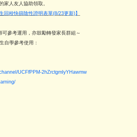
離的家人友人協助領取。
回校快篩陰性證明表單(8/23更新)】
教師可參考運用，亦鼓勵轉發家長群組～
學生自學參考使用：
om/channel/UCFfPPM-2hZrctgmlyYHawmw
earning/