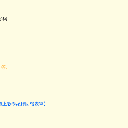
參與。
分等。
-1線上教學紀錄回報表單】