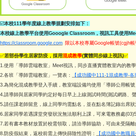
☑️
本校111學年度線上教學規劃安排如下：
本校線上教學平台使用Gooogle Classroom，視訊工具使用Mee
https://classroom.google.com
限以本校專屬Google帳號(cgjh
✅
若部份學生居家防疫，採用
混成教學
(實體同步線上視訊)
✅
1.使用「導師雲端教室」Meet視訊，同步直播實體教室內的教
2.各班「導師雲端教室」一覽表：
【成功國中111-1混成教學
3.為簡化混成教學登入手續，教室端設備均使用「導師公用帳
4.請導師與居家同學約定好每日早上上線測試時間(測試網路、聲
5.請任課老師留意，線上同學均需點名，並在點名簿記錄出席狀
6.居家同學若遇課堂突發狀況無法順利上課，可來電教務處(03)5505
7.若有書本教材放置於校需領取，請洽導師協助，可由未受隔
8.防疫假結束，返校前需上傳快篩陰性證明：
【成功國中教職員生