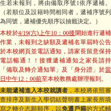
生若未報到，將由備取序號1依序遞補。
（若順位及設籍時間相同者，遞補序號列
為同號，遞補優先順序以抽籤決定。）
本校於
4/19(六)上午10：00後
開始進行遞
作業，未報到之缺額及遞補名單屆時公告
於本校網頁並電話通知，請家長留意保持
電話暢通！！接獲遞補通知之家長請持
「備取及轉介通知單」及「身分證」於
當
日中午12：00前
至本校教務處辦理報到。
未能遞補進入本校就讀者
，本校將依照
查排序及新生入學切結聲明書上家長所填
寫之轉介志願順序，以
免遷戶籍
的方式