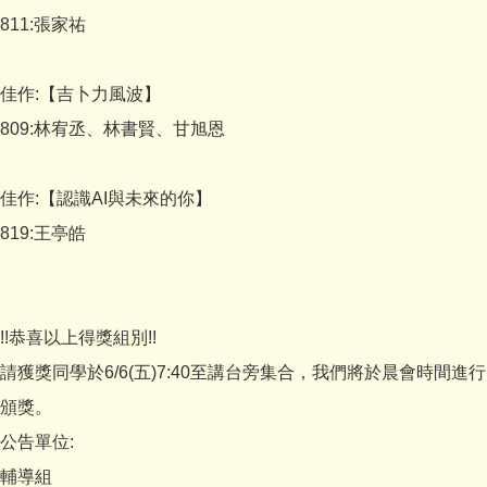
811:張家祐
佳作:【吉卜力風波】
809:林宥丞、林書賢、甘旭恩
佳作:【認識AI與未來的你】
819:王亭皓
!!恭喜以上得獎組別!!
請獲獎同學於6/6(五)7:40至講台旁集合，我們將於晨會時間進行
頒獎。
公告單位:
輔導組