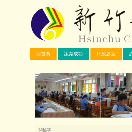
跳
到
主
要
內
容
區
回首頁
認識成功
行政處室