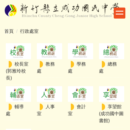
跳
到
主
要
首頁
行政處室
內
容
區
校長室
教務
學務
總務
(郭雅玲校
處
處
處
長)
輔導
人事
會計
享望館
處
室
室
(成功國中圖
書館)