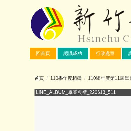
跳
到
主
要
內
容
區
回首頁
認識成功
行政處室
首頁
110學年度相簿
110學年度第11屆畢業典
LINE_ALBUM_畢業典禮_220613_511