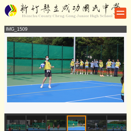
跳
到
主
要
IMG_1509
I
內
容
區