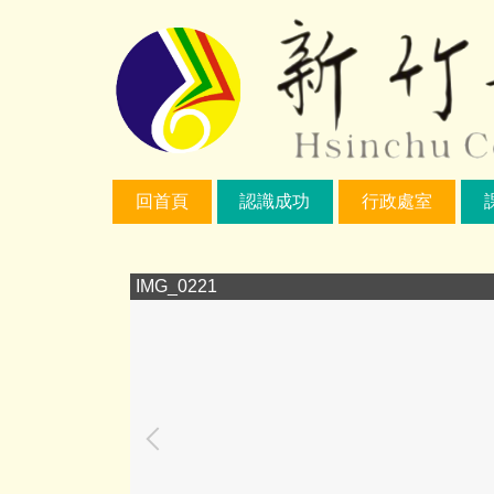
跳
到
主
要
內
容
區
回首頁
認識成功
行政處室
IMG_0221