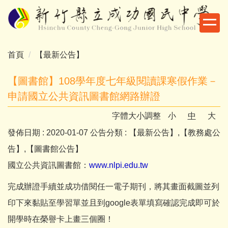
跳
到
主
要
首頁
【最新公告】
內
容
【圖書館】108學年度七年級閱讀課寒假作業－
區
申請國立公共資訊圖書館網路辦證
字體大小調整
小
中
大
發佈日期 :
2020-01-07
公告分類 :
【最新公告】,【教務處公
告】,【圖書館公告】
國立公共資訊圖書館：
www.nlpi.edu.tw
完成辦證手續並成功借閱任一電子期刊，將其畫面截圖並列
印下來黏貼至學習單並且到google表單填寫確認完成即可於
開學時在榮譽卡上畫三個圈！