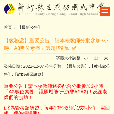
跳
到
主
要
首頁
【最新公告】
內
容
【教務處】重要公告！請本校教師分批參加3小
區
時「A3數位素養」議題增能研習
字體大小調整
小
中
大
發佈日期 :
2022-12-07
公告分類 :
【最新公告】,【教務處公
告】,【教師研習訊息】
重要公告！請本校教師務必配合分批參加3小時
「A3數位素養」議題增能研習(非A1A2)！感謝老
師們的協助！
(此為管考類研習，
每年10%教師完成3小時，
需回
報上傳修課證明)