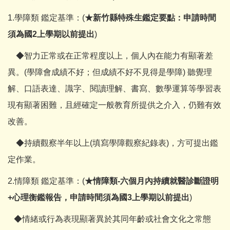
1.學障類 鑑定基準：(
★新竹縣特殊生鑑定要點：申請時間
須為國2上學期以前提出
)
◆智力正常或在正常程度以上，個人內在能力有顯著差
異。(學障會成績不好；但成績不好不見得是學障) 聽覺理
解、口語表達、識字、閱讀理解、書寫、數學運算等學習表
現有顯著困難，且經確定一般教育所提供之介入，仍難有效
改善。
◆持續觀察半年以上(填寫學障觀察紀錄表)，方可提出鑑
定作業。
2.情障類 鑑定基準：(
★情障類-六個月內持續就醫診斷證明
+心理衡鑑報告，申請時間須為國3上學期以前提出
)
◆情緒或行為表現顯著異於其同年齡或社會文化之常態