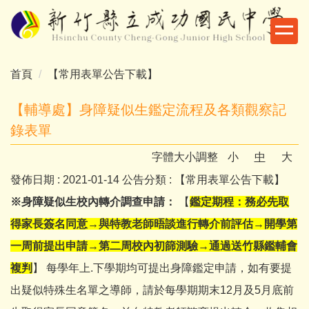
跳
到
主
要
首頁
【常用表單公告下載】
內
容
【輔導處】身障疑似生鑑定流程及各類觀察記
區
錄表單
字體大小調整
小
中
大
發佈日期 :
2021-01-14
公告分類 :
【常用表單公告下載】
※身障疑似生校內轉介調查申請：
【
鑑定期程：務必先取
得家長簽名同意→與特教老師晤談進行轉介前評估→開學第
一周前提出申請→第二周校內初篩測驗→通過送竹縣鑑輔會
複判
】 每學年上.下學期均可提出身障鑑定申請，如有要提
出疑似特殊生名單之導師，請於每學期期末12月及5月底前