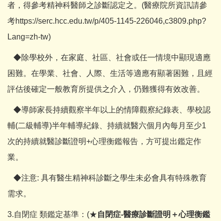
者，得參考精神科醫師之診斷認定之。(醫療院所資訊請參
考
https://serc.hcc.edu.tw/p/405-1145-226046,c3809.php?
Lang=zh-tw
)
◆除學校外，在家庭、社區、社會或任一情境中顯現適應
困難。在學業、社會、人際、生活等適應有顯著困難，且經
評估後確定一般教育所提供之介入，仍難獲得有效改善。
◆導師家長持續觀察半年以上的情障觀察紀錄表、學校認
輔(二級輔導)半年輔導紀錄、持續就醫六個月內每月至少1
次的持續就醫診斷證明+心理衡鑑報告，方可提出鑑定作
業。
◆注意: 具有醫生精神科診斷之學生未必會具有特殊教育
需求。
3.自閉症 類鑑定基準：(★
自閉症-醫療診斷證明＋心理衡鑑