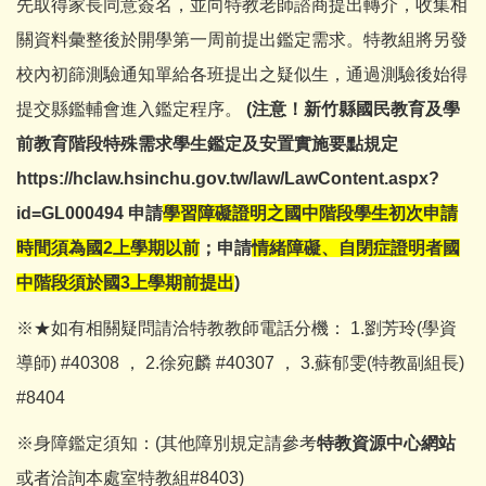
先取得家長同意簽名，並向特教老師諮商提出轉介，收集相
關資料彙整後於開學第一周前提出鑑定需求。特教組將另發
校內初篩測驗通知單給各班提出之疑似生，通過測驗後始得
提交縣鑑輔會進入鑑定程序。
(注意！新竹縣國民教育及學
前教育階段特殊需求學生鑑定及安置實施要點規定
https://hclaw.hsinchu.gov.tw/law/LawContent.aspx?
id=GL000494
申請
學習障礙證明之國中階段學生初次申請
時間須為國2上學期以前
；申請
情緒障礙、自閉症證明者國
中階段須於國3上學期前提出
)
※★如有相關疑問請洽特教教師電話分機： 1.劉芳玲(學資
導師) #40308 ， 2.徐宛麟 #40307 ， 3.蘇郁雯(特教副組長)
#8404
※身障鑑定須知：(其他障別規定請參考
特教資源中心網站
或者洽詢本處室特教組#8403)