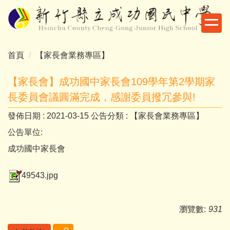
跳
到
主
要
首頁
【家長會業務專區】
內
容
【家長會】成功國中家長會109學年第2學期家
區
長委員會議圓滿完成，感謝委員撥冗參與!
發佈日期 :
2021-03-15
公告分類 :
【家長會業務專區】
公告單位:
成功國中家長會
49543.jpg
瀏覽數:
931