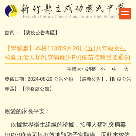
跳
到
主
要
首頁
【防疫公告專區】
內
容
【學務處】本校113年9月20日(五)八年級女生
區
校園九價人類乳突病毒(HPV)疫苗接種重要通知
字體大小調整
小
中
大
發佈日期 :
2024-08-29
公告分類 :
【最新公告】,【防疫公告
專區】,【學務處公告】
親愛的家長平安：
依據世界衛生組織的證據，接種人類乳突病毒
(HPV)疫苗可以有效地預防子宮頸癌。因此本校依