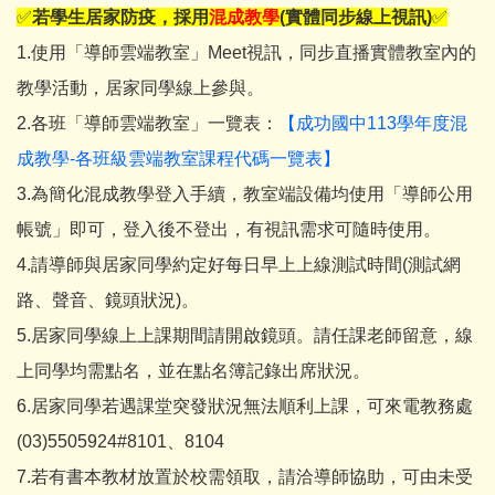
✅
若學生居家防疫，採用
混成教學
(實體同步線上視訊)
✅
1.使用「導師雲端教室」Meet視訊，同步直播實體教室內的
教學活動，居家同學線上參與。
2.各班「導師雲端教室」一覽表：
【成功國中113學年度混
成教學-各班級雲端教室課程代碼一覽表】
3.為簡化混成教學登入手續，教室端設備均使用「導師公用
帳號」即可，登入後不登出，有視訊需求可隨時使用。
4.請導師與居家同學約定好每日早上上線測試時間(測試網
路、聲音、鏡頭狀況)。
5.居家同學線上上課期間請開啟鏡頭。請任課老師留意，線
上同學均需點名，並在點名簿記錄出席狀況。
6.居家同學若遇課堂突發狀況無法順利上課，可來電教務處
(03)5505924#8101、8104
7.若有書本教材放置於校需領取，請洽導師協助，可由未受