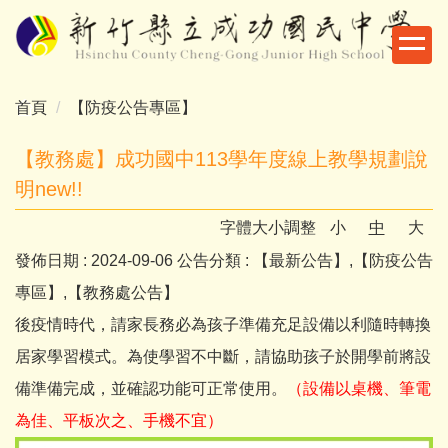
跳
到
主
要
首頁
【防疫公告專區】
內
容
【教務處】成功國中113學年度線上教學規劃說
區
明new!!
字體大小調整
小
中
大
發佈日期 :
2024-09-06
公告分類 :
【最新公告】,【防疫公告
專區】,【教務處公告】
後疫情時代，請家長務必為孩子準備充足設備以利隨時轉換
居家學習模式。為使學習不中斷，請協助孩子於開學前將設
備準備完成，並確認功能可正常使用。
（設備以桌機、筆電
為佳、平板次之、手機不宜）