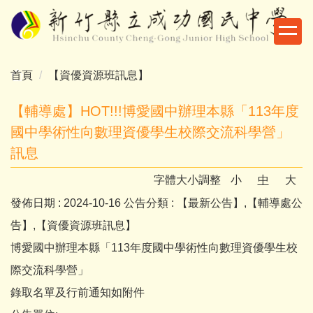
跳
到
主
要
首頁
【資優資源班訊息】
內
容
【輔導處】HOT!!!博愛國中辦理本縣「113年度
區
國中學術性向數理資優學生校際交流科學營」
訊息
字體大小調整
小
中
大
發佈日期 :
2024-10-16
公告分類 :
【最新公告】,【輔導處公
告】,【資優資源班訊息】
博愛國中辦理本縣「113年度國中學術性向數理資優學生校
際交流科學營」
錄取名單及行前通知如附件