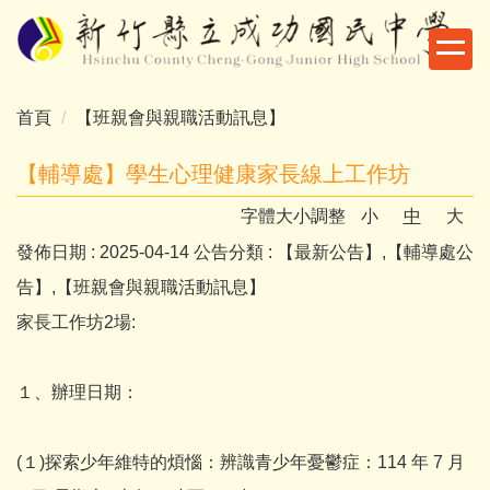
跳
到
主
要
首頁
【班親會與親職活動訊息】
內
容
【輔導處】學生心理健康家長線上工作坊
區
字體大小調整
小
中
大
發佈日期 :
2025-04-14
公告分類 :
【最新公告】,【輔導處公
告】,【班親會與親職活動訊息】
家長工作坊2場:
１、辦理日期：
(１)探索少年維特的煩惱：辨識青少年憂鬱症：114 年 7 月