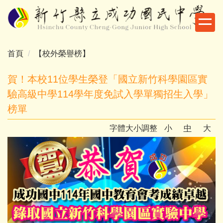
跳
到
主
要
首頁
【校外榮譽榜】
內
容
賀！本校11位學生榮登「國立新竹科學園區實
區
驗高級中學114學年度免試入學單獨招生入學」
榜單
字體大小調整
小
中
大