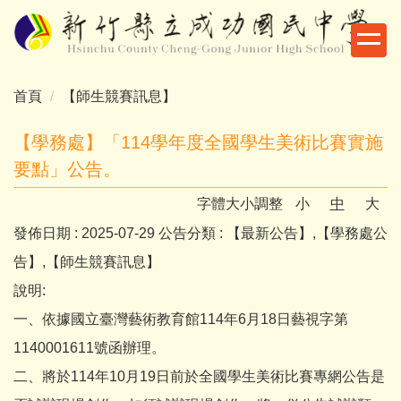
跳
到
主
要
首頁
【師生競賽訊息】
內
容
【學務處】「114學年度全國學生美術比賽實施
區
要點」公告。
字體大小調整
小
中
大
發佈日期 :
2025-07-29
公告分類 :
【最新公告】,【學務處公
告】,【師生競賽訊息】
說明:
一、依據國立臺灣藝術教育館114年6月18日藝視字第
1140001611號函辦理。
二、將於114年10月19日前於全國學生美術比賽專網公告是