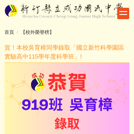
跳
到
主
要
首頁
【校外榮譽榜】
內
容
賀！本校吳育樟同學錄取「國立新竹科學園區
區
實驗高中115學年度科學班」!