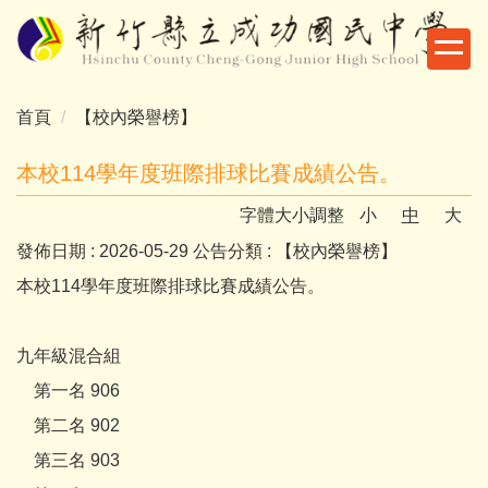
跳
到
主
要
首頁
【校內榮譽榜】
內
容
本校114學年度班際排球比賽成績公告。
區
字體大小調整
小
中
大
發佈日期 :
2026-05-29
公告分類 :
【校內榮譽榜】
本校114學年度班際排球比賽成績公告。
九年級混合組
第一名 906
第二名 902
第三名 903