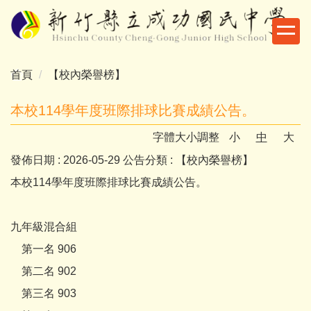
跳
到
主
要
首頁
【校內榮譽榜】
內
容
本校114學年度班際排球比賽成績公告。
區
字體大小調整
小
中
大
發佈日期 :
2026-05-29
公告分類 :
【校內榮譽榜】
本校114學年度班際排球比賽成績公告。
九年級混合組
第一名 906
第二名 902
第三名 903