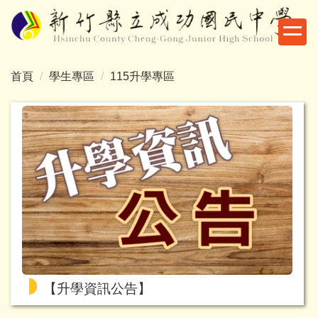
跳
到
主
要
首頁
學生專區
115升學專區
內
容
區
【升學資訊公告】