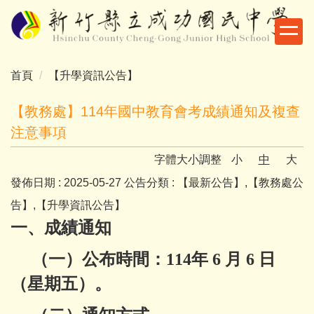
跳
到
主
要
首頁
【升學資訊公告】
內
容
【教務處】114年國中教育會考成績通知及複查
區
注意事項
字體大小調整
小
中
大
發佈日期 :
2025-05-27
公告分類 :
【最新公告】,【教務處公
告】,【升學資訊公告】
一、成績通知
（一）公布時間：114年 6 月 6 日
（星期五）。