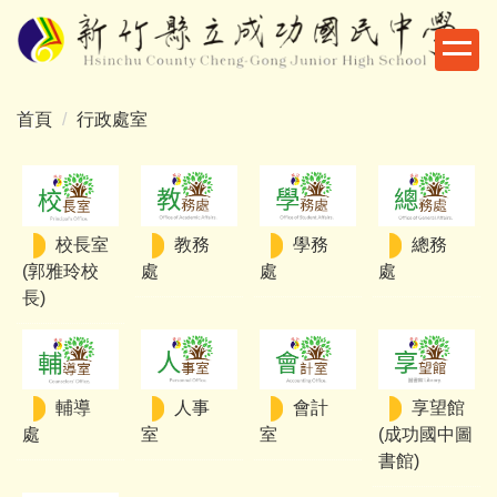
跳
到
主
要
首頁
行政處室
內
容
區
校長室
教務
學務
總務
(郭雅玲校
處
處
處
長)
輔導
人事
會計
享望館
處
室
室
(成功國中圖
書館)