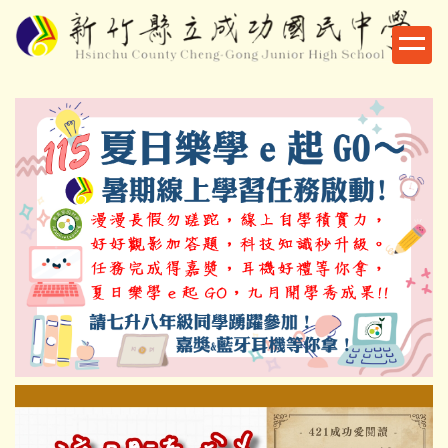
跳
到
主
要
內
容
區