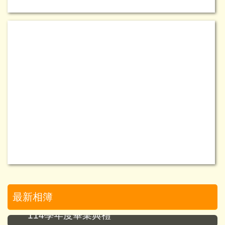
最新相簿
114學年度畢業典禮
114學年度第二學期期末動態社團成果展