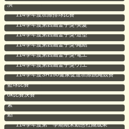
演
114學年度班際排球比賽
114學年度第四屆金手獎-美髮
114學年度第四屆金手獎-造型
114學年度第四屆金手獎-繩結
114學年度第四屆金手獎-電工
114學年度第四屆金手獎-刀工
114學年度SH150健康促進班際跳繩競賽
114學年度無菸拒檳反毒反霸凌三對三班際
籃球比賽
114學年度七、八年級「成功好聲音」卡拉
ok比賽決賽
114學年度全國學生音樂比賽團體組比賽花
絮
114學年度新竹縣國中棒球寒假育樂營活
動
114學年度第一學期期末動態社團成果
114學年度新竹縣學生音樂比賽團體組比賽