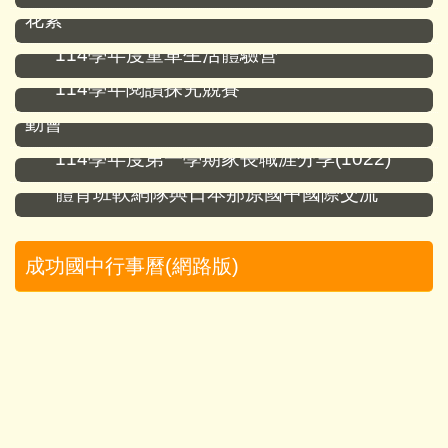
花絮
114學年度童軍生活體驗營
114學年閱讀探究競賽
114學年度「活力青春．躍向成功」校慶運
動會
114學年度第一學期家長職涯分享(1022)
體育班軟網隊與日本那原國中國際交流
成功國中行事曆(網路版)